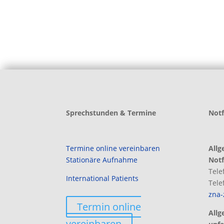
Sprechstunden & Termine
Notf
Termine online vereinbaren
Allg
Stationäre Aufnahme
Notf
Tele
International Patients
Tele
zna
Termin online
Allg
vereinbaren