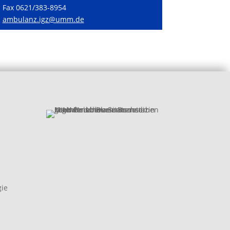
Fax 0621/383-8954
ambulanz.igz@umm.de
gie