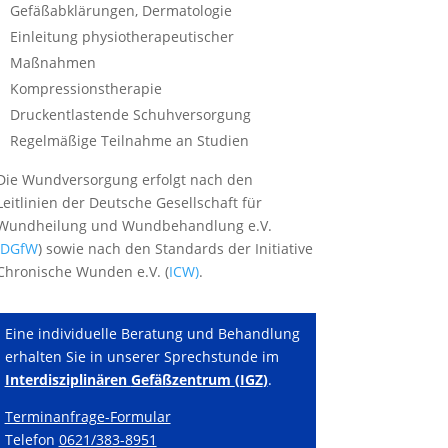
Gefäßabklärungen, Dermatologie
Einleitung physiotherapeutischer
Maßnahmen
Kompressionstherapie
Druckentlastende Schuhversorgung
Regelmäßige Teilnahme an Studien
Die Wundversorgung erfolgt nach den
Leitlinien der Deutsche Gesellschaft für
Wundheilung und Wundbehandlung e.V.
DGfW
) sowie nach den Standards der Initiative
Chronische Wunden e.V. (
ICW)
.
Eine individuelle Beratung und Behandlung
erhalten Sie in unserer Sprechstunde im
Interdisziplinären
Gefäßzentrum
(IGZ
)
.
Terminanfrage-Formular
Telefon
0621/383-8951